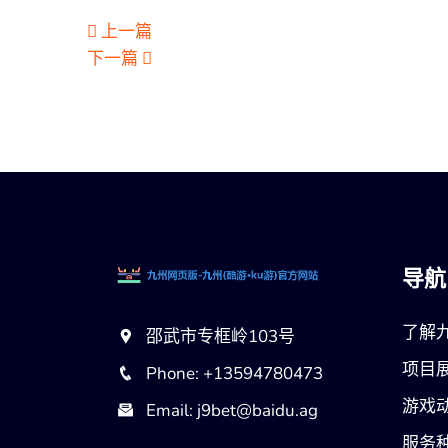
上一篇
下一篇
导航
了解
邵武市专框岭103号
项目
Phone: +13594780473
游戏
Email: j9bet@baidu.ag
服务