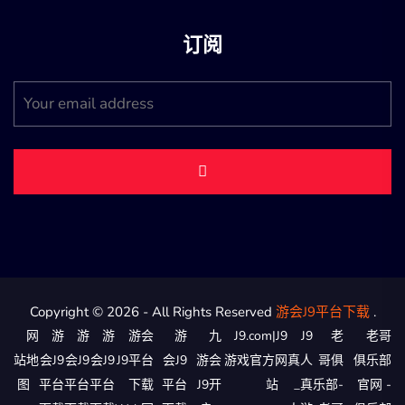
订阅
Copyright © 2026 - All Rights Reserved
游会J9平台下载
.
网
游
游
游
游会
游
九
J9.com|J9
J9
老
老哥
站地
会J9
会J9
会J9
J9平台
会J9
游会
游戏官方网
真人
哥俱
俱乐部
图
平台
平台
平台
下载
平台
J9开
站
_真
乐部-
官网 -